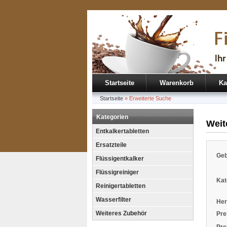
Startseite
Warenkorb
Ka
Startseite
»
Erweiterte Suche
Kategorien
Weit
Entkalkertabletten
Ersatzteile
Geb
Flüssigentkalker
Flüssigreiniger
Kat
Reinigertabletten
Wasserfilter
Her
Weiteres Zubehör
Pre