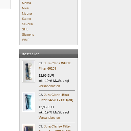
Melitta
Miele
Nivona
Saeco
Severin
SHB
Siemens
WMF
Bestseller
01.
Jura Claris WHITE
Filter 60209
12,95 EUR
inkl. 19 % MwSt. zzgl.
Versandkosten
02.
Jura Claris+Blue
Filter 24228 / 71311(alt)
12,95 EUR
inkl. 19 % MwSt. zzgl.
Versandkosten
03.
Jura Claris+ Filter