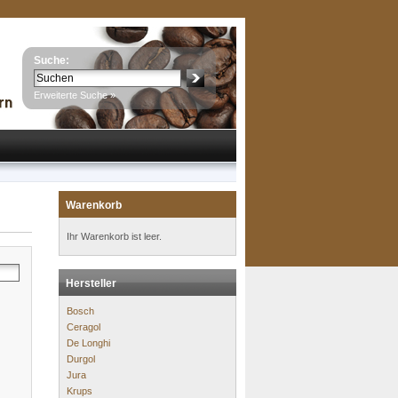
Suche:
Erweiterte Suche »
Warenkorb
Ihr Warenkorb ist leer.
Hersteller
Bosch
Ceragol
De Longhi
Durgol
Jura
Krups