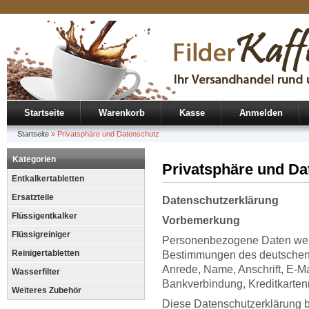
Startseite
Warenkorb
Kasse
Anmelden
Startseite
»
Privatsphäre und Datenschutz
Kategorien
Privatsphäre und Da
Entkalkertabletten
Ersatzteile
Datenschutzerklärung
Flüssigentkalker
Vorbemerkung
Flüssigreiniger
Personenbezogene Daten wer
Reinigertabletten
Bestimmungen des deutschen D
Anrede, Name, Anschrift, E-M
Wasserfilter
Bankverbindung, Kreditkarte
Weiteres Zubehör
Diese Datenschutzerklärung be