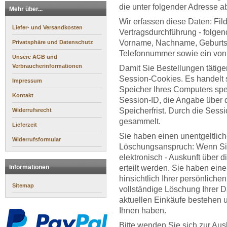
die unter folgender Adresse abr
Mehr über...
Wir erfassen diese Daten: Fil
Liefer- und Versandkosten
Vertragsdurchführung - folge
Vorname, Nachname, Geburtsd
Privatsphäre und Datenschutz
Telefonnummer sowie ein von 
Unsere AGB und
Verbraucherinformationen
Damit Sie Bestellungen tätige
Session-Cookies. Es handelt s
Impressum
Speicher Ihres Computers spei
Kontakt
Session-ID, die Angabe über d
Speicherfrist. Durch die Sess
Widerrufsrecht
gesammelt.
Lieferzeit
Sie haben einen unentgeltlich
Widerrufsformular
Löschungsanspruch: Wenn Sie
elektronisch - Auskunft über 
Informationen
erteilt werden. Sie haben ei
hinsichtlich Ihrer persönliche
Sitemap
vollständige Löschung Ihrer D
aktuellen Einkäufe bestehen 
Ihnen haben.
Bitte wenden Sie sich zur Aus