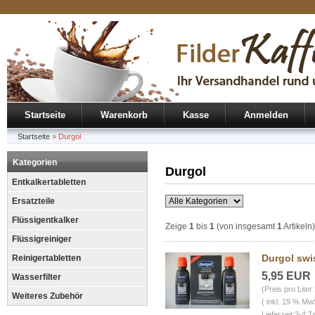
Startseite
Warenkorb
Kasse
Anmelden
Startseite
»
Durgol
Kategorien
Durgol
Entkalkertabletten
Ersatzteile
Flüssigentkalker
Zeige
1
bis
1
(von insgesamt
1
Artikeln)
Flüssigreiniger
Durgol swi
Reinigertabletten
5,95 EUR
Wasserfilter
(Preis pro Lite
Weiteres Zubehör
( inkl. 19 % Mw
Lieferzeit:3-4 T