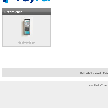
Rezensionen
..
FilderKaffee © 2026 | p
mod
ified eCom